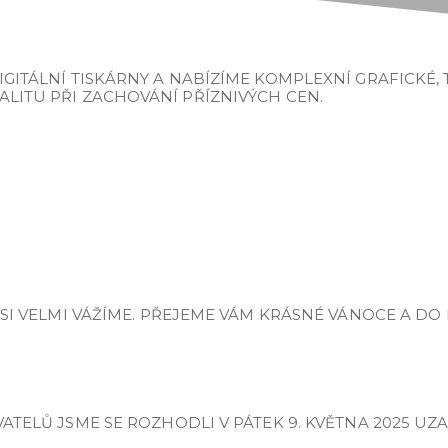
ITÁLNÍ TISKÁRNY A NABÍZÍME KOMPLEXNÍ GRAFICKÉ, T
LITU PŘI ZACHOVÁNÍ PŘÍZNIVÝCH CEN.
É SI VELMI VÁŽÍME. PŘEJEME VÁM KRÁSNÉ VÁNOCE A 
VATELŮ JSME SE ROZHODLI V PÁTEK 9. KVĚTNA 2025 U