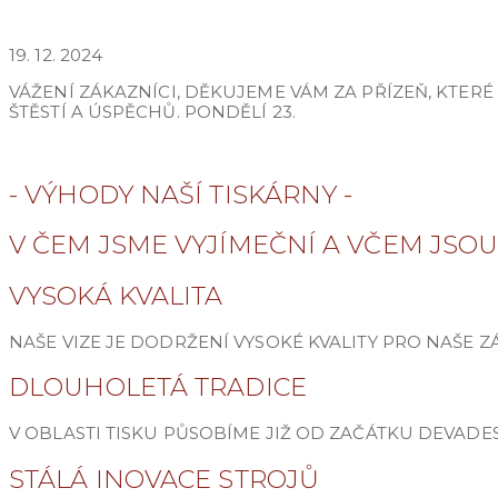
PROVOZNÍ DOBA O VÁNOCÍCH 2024
19. 12. 2024
VÁŽENÍ ZÁKAZNÍCI, DĚKUJEME VÁM ZA PŘÍZEŇ, KTER
ŠTĚSTÍ A ÚSPĚCHŮ. PONDĚLÍ 23.
ARCHIV NOVINEK
- VÝHODY NAŠÍ TISKÁRNY -
V ČEM JSME VYJÍMEČNÍ A VČEM JSOU
VYSOKÁ KVALITA
NAŠE VIZE JE DODRŽENÍ VYSOKÉ KVALITY PRO NAŠE Z
DLOUHOLETÁ TRADICE
V OBLASTI TISKU PŮSOBÍME JIŽ OD ZAČÁTKU DEVAD
STÁLÁ INOVACE STROJŮ