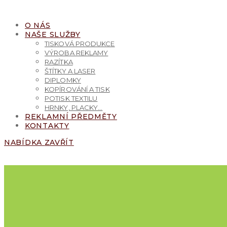
PŘEJÍT
K
O NÁS
OBSAHU
NAŠE SLUŽBY
TISKOVÁ PRODUKCE
VÝROBA REKLAMY
RAZÍTKA
ŠTÍTKY A LASER
DIPLOMKY
KOPÍROVÁNÍ A TISK
POTISK TEXTILU
HRNKY, PLACKY…
REKLAMNÍ PŘEDMĚTY
KONTAKTY
NABÍDKA
ZAVŘÍT
NAPIŠTE
+420 469 633 596