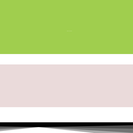
HRNKY, PLACKY…