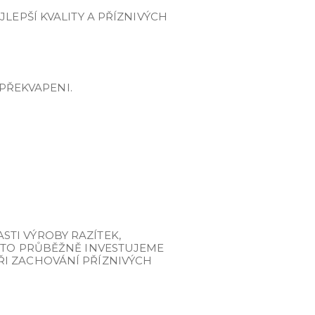
LEPŠÍ KVALITY A PŘÍZNIVÝCH
 PŘEKVAPENI.
TI VÝROBY RAZÍTEK,
ROTO PRŮBĚŽNĚ INVESTUJEME
ŘI ZACHOVÁNÍ PŘÍZNIVÝCH