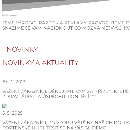
OD ROKU 1997
TRADIČNÍ CHRUDIMSKÝ VÝROBCE REKLAMY
JSME VÝROBCI RAZÍTEK A REKLAMY. PROVOZUJEME DIG
SNAŽÍME SE VÁM NABÍDNOUT CO MOŽNÁ NEJVYŠŠÍ KVA
VÍCE O NÁS
- NOVINKY -
NOVINKY A AKTUALITY
PROVOZNÍ DOBA O VÁNOCÍCH 2025
19. 12. 2025
VÁŽENÍ ZÁKAZNÍCI, DĚKUJEME VÁM ZA PŘÍZEŇ, KTER
ZDRAVÍ, ŠTĚSTÍ A ÚSPĚCHŮ. PONDĚLÍ 22.
9. KVĚTNA 2025 – ZAVŘENO
5. 5. 2025
VÁŽENÍ ZÁKAZNÍCI, PO VZORU VĚTŠINY NAŠICH DODA
FORTENSKÉ ULICI. TĚŠIT SE NA VÁS BUDEME