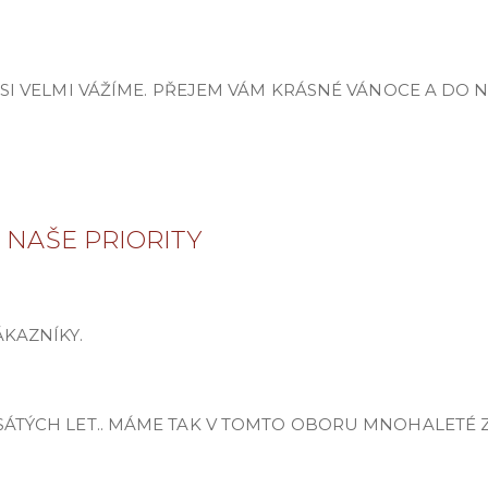
É SI VELMI VÁŽÍME. PŘEJEM VÁM KRÁSNÉ VÁNOCE A D
 NAŠE PRIORITY
ÁKAZNÍKY.
ESÁTÝCH LET.. MÁME TAK V TOMTO OBORU MNOHALETÉ 