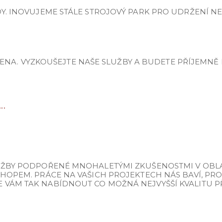
Y. INOVUJEME STÁLE STROJOVÝ PARK PRO UDRŽENÍ NEJ
Á CENA. VYZKOUŠEJTE NAŠE SLUŽBY A BUDETE PŘÍJEMNĚ
.
UŽBY PODPOŘENÉ MNOHALETÝMI ZKUŠENOSTMI V OBLAS
SHOPEM. PRÁCE NA VAŠICH PROJEKTECH NÁS BAVÍ, P
VÁM TAK NABÍDNOUT CO MOŽNÁ NEJVYŠŠÍ KVALITU P