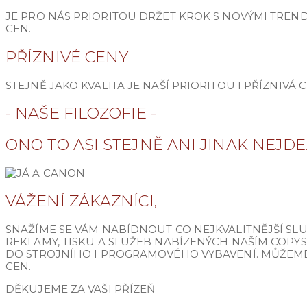
JE PRO NÁS PRIORITOU DRŽET KROK S NOVÝMI TREND
CEN.
PŘÍZNIVÉ CENY
STEJNĚ JAKO KVALITA JE NAŠÍ PRIORITOU I PŘÍZNIV
- NAŠE FILOZOFIE -
ONO TO ASI STEJNĚ ANI JINAK NEJDE..
VÁŽENÍ ZÁKAZNÍCI,
SNAŽÍME SE VÁM NABÍDNOUT CO NEJKVALITNĚJŠÍ SL
REKLAMY, TISKU A SLUŽEB NABÍZENÝCH NAŠÍM COPY
DO STROJNÍHO I PROGRAMOVÉHO VYBAVENÍ. MŮŽEME 
CEN.
DĚKUJEME ZA VAŠI PŘÍZEŇ