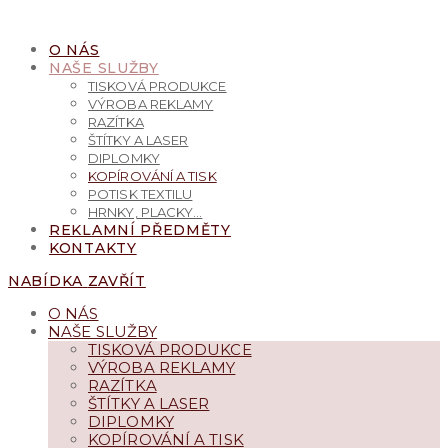
PŘEJÍT
K
O NÁS
OBSAHU
NAŠE SLUŽBY
TISKOVÁ PRODUKCE
VÝROBA REKLAMY
RAZÍTKA
ŠTÍTKY A LASER
DIPLOMKY
KOPÍROVÁNÍ A TISK
POTISK TEXTILU
HRNKY, PLACKY…
REKLAMNÍ PŘEDMĚTY
KONTAKTY
NABÍDKA
ZAVŘÍT
O NÁS
NAŠE SLUŽBY
TISKOVÁ PRODUKCE
VÝROBA REKLAMY
RAZÍTKA
ŠTÍTKY A LASER
DIPLOMKY
KOPÍROVÁNÍ A TISK