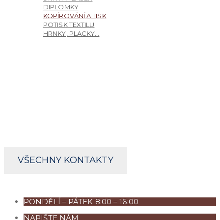
DIPLOMKY
KOPÍROVÁNÍ A TISK
POTISK TEXTILU
HRNKY, PLACKY…
REKLAMNÍ PŘEDMĚTY
KONTAKTY
SNAŽÍME SE VÁM NABÍDNOUT CO NEJKVALITNĚJŠÍ SL
REKLAMY, TISKOVÉ PRODUKCE A SLUŽEB NABÍZENÝC
PRODEJNA - FORTENSKÁ 137, CHRUDIM
PONDĚLÍ – PÁTEK 8.00 – 16.00
+420 469 633 596
COPYSHOP@ATELIER18.CZ
VŠECHNY KONTAKTY
VŠECHNA PRÁVA VYHRAZENA - ATELIER 18 S.R.O. :: VYR
PONDĚLÍ – PÁTEK 8:00 – 16:00
NAPIŠTE NÁM