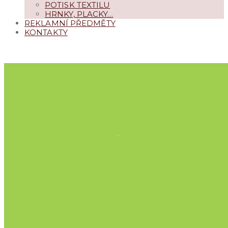
POTISK TEXTILU
HRNKY, PLACKY…
REKLAMNÍ PŘEDMĚTY
KONTAKTY
NAPIŠTE
+420 469 633 596
TISK