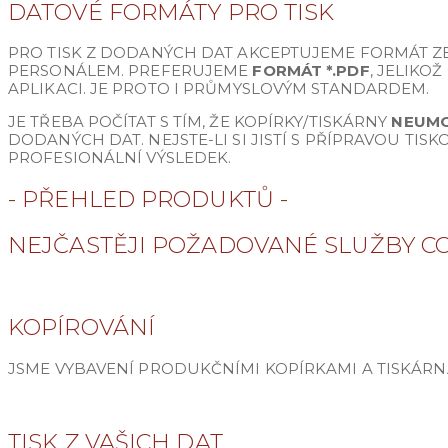
DATOVÉ FORMÁTY PRO TISK
PRO TISK Z DODANÝCH DAT AKCEPTUJEME FORMÁT ZEJMÉ
PERSONÁLEM. PREFERUJEME
FORMÁT *.PDF
, JELIKO
APLIKACI. JE PROTO I PRŮMYSLOVÝM STANDARDEM.
JE TŘEBA POČÍTAT S TÍM, ŽE KOPÍRKY/TISKÁRNY
NEUMO
DODANÝCH DAT. NEJSTE-LI SI JISTÍ S PŘÍPRAVOU TI
PROFESIONÁLNÍ VÝSLEDEK.
- PŘEHLED PRODUKTŮ -
NEJČASTĚJI POŽADOVANÉ SLUŽBY 
KOPÍROVÁNÍ
JSME VYBAVENÍ PRODUKČNÍMI KOPÍRKAMI A TISKÁRNA
TISK Z VAŠICH DAT