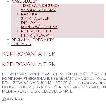
NAŠE SLUŽBY
TISKOVÁ PRODUKCE
VÝROBA REKLAMY
RAZÍTKA
ŠTÍTKY A LASER
DIPLOMKY
KOPÍROVÁNÍ A TISK
POTISK TEXTILU
HRNKY, PLACKY…
REKLAMNÍ PŘEDMĚTY
KONTAKTY
KOPÍROVÁNÍ A TISK
KOPÍROVÁNÍ A TISK
POSKYTOVÁNÍ KOPÍROVACÍCH SLUŽEB PATŘÍ JIŽ MEZI 
KOPÍRKAMI/TISKÁRNAMI
, KTERÉ NÁM UMOŽŇUJÍ KVAL
REALIZOVANÉ NA RUČNÍCH STROJÍCH –
STOHOVÝ ŘEZ,
DO KROUŽKOVÉ, DRÁTĚNÉ ČI PEVNÉ VAZBY. VYŠKOLEN
MÉDIÍ – FLASH DISK, CD/DVD, E-MAIL.