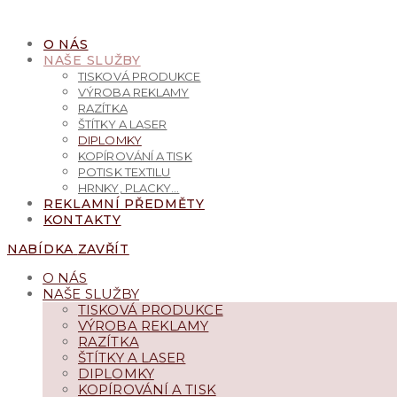
PŘEJÍT
K
O NÁS
OBSAHU
NAŠE SLUŽBY
TISKOVÁ PRODUKCE
VÝROBA REKLAMY
RAZÍTKA
ŠTÍTKY A LASER
DIPLOMKY
KOPÍROVÁNÍ A TISK
POTISK TEXTILU
HRNKY, PLACKY…
REKLAMNÍ PŘEDMĚTY
KONTAKTY
NABÍDKA
ZAVŘÍT
O NÁS
NAŠE SLUŽBY
TISKOVÁ PRODUKCE
VÝROBA REKLAMY
RAZÍTKA
ŠTÍTKY A LASER
DIPLOMKY
KOPÍROVÁNÍ A TISK