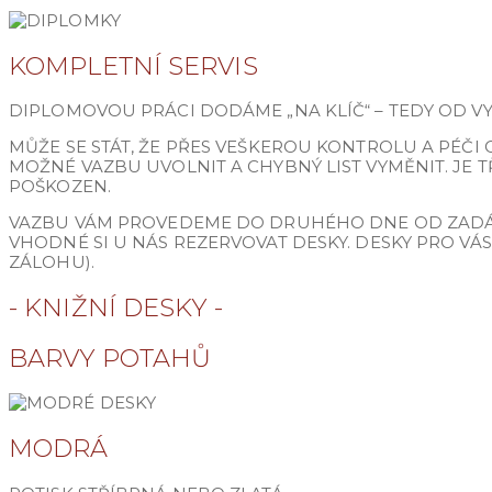
KOMPLETNÍ SERVIS
DIPLOMOVOU PRÁCI DODÁME „NA KLÍČ“ – TEDY OD VY
MŮŽE SE STÁT, ŽE PŘES VEŠKEROU KONTROLU A PÉČI O
MOŽNÉ VAZBU UVOLNIT A CHYBNÝ LIST VYMĚNIT. JE 
POŠKOZEN.
VAZBU VÁM PROVEDEME DO DRUHÉHO DNE OD ZADÁNÍ. 
VHODNÉ SI U NÁS REZERVOVAT DESKY. DESKY PRO V
ZÁLOHU).
- KNIŽNÍ DESKY -
BARVY POTAHŮ
MODRÁ