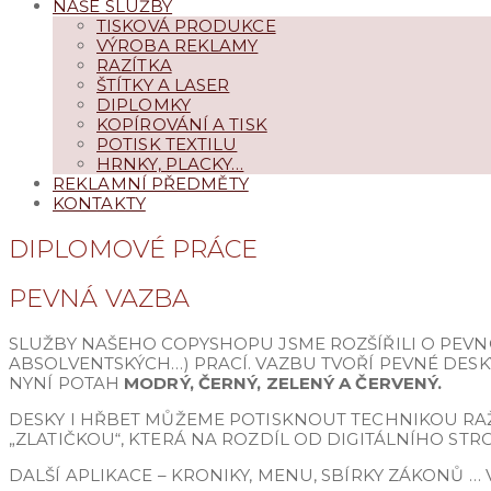
NAŠE SLUŽBY
TISKOVÁ PRODUKCE
VÝROBA REKLAMY
RAZÍTKA
ŠTÍTKY A LASER
DIPLOMKY
KOPÍROVÁNÍ A TISK
POTISK TEXTILU
HRNKY, PLACKY…
REKLAMNÍ PŘEDMĚTY
KONTAKTY
DIPLOMOVÉ PRÁCE
PEVNÁ VAZBA
SLUŽBY NAŠEHO COPYSHOPU JSME ROZŠÍŘILI O PEVNO
ABSOLVENTSKÝCH…) PRACÍ. VAZBU TVOŘÍ PEVNÉ DES
NYNÍ POTAH
MODRÝ, ČERNÝ, ZELENÝ A ČERVE
NÝ.
DESKY I HŘBET MŮŽEME POTISKNOUT TECHNIKOU RA
„ZLATIČKOU“, KTERÁ NA ROZDÍL OD DIGITÁLNÍHO STR
DALŠÍ APLIKACE – KRONIKY, MENU, SBÍRKY ZÁKONŮ 