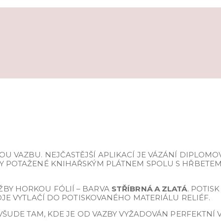
U VAZBU. NEJČASTĚJŠÍ APLIKACÍ JE VÁZÁNÍ DIPLOMO
KY POTAŽENÉ KNIHAŘSKÝM PLÁTNEM SPOLU S HŘBETEM 
ŽBY HORKOU FÓLIÍ – BARVA
STŘÍBRNÁ A ZLATÁ
. POTIS
OJE VYTLAČÍ DO POTISKOVANÉHO MATERIÁLU RELIÉF.
… VŠUDE TAM, KDE JE OD VAZBY VYŽADOVÁN PERFEKTNÍ