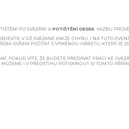
TIŠTĚNÍ PO SVÁZÁNÍ A
POTIŠTĚNÍ DESEK
. VAZBU PROV
BJEVÍTE V JIŽ SVÁZANÉ KNIZE CHYBU. I NA TUTO EVEN
TŘEBA OVŠEM POČÍTAT S VÝMĚNOU HŘBETU, KTERÝ JE 
POKUD VÍTE, ŽE BUDETE PŘEDÁVAT PRÁCI KE SVÁZÁNÍ
ÁS MŮŽEME I V PŘEDSTIHU POTISKNOUT (V TOMTO PŘÍ