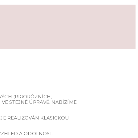
VÝCH (RIGORÓZNÍCH,
VE STEJNÉ ÚPRAVĚ. NABÍZÍME
K JE REALIZOVÁN KLASICKOU
 VZHLED A ODOLNOST.