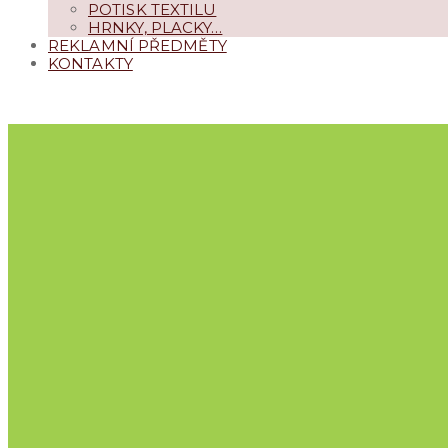
POTISK TEXTILU
HRNKY, PLACKY…
REKLAMNÍ PŘEDMĚTY
KONTAKTY
NAPIŠTE
+420 469 633 596