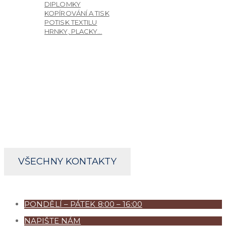
DIPLOMKY
KOPÍROVÁNÍ A TISK
POTISK TEXTILU
HRNKY, PLACKY…
REKLAMNÍ PŘEDMĚTY
KONTAKTY
SNAŽÍME SE VÁM NABÍDNOUT CO NEJKVALITNĚJŠÍ SL
REKLAMY, TISKOVÉ PRODUKCE A SLUŽEB NABÍZENÝC
PRODEJNA - FORTENSKÁ 137, CHRUDIM
PONDĚLÍ – PÁTEK 8.00 – 16.00
+420 469 633 596
COPYSHOP@ATELIER18.CZ
VŠECHNY KONTAKTY
VŠECHNA PRÁVA VYHRAZENA - ATELIER 18 S.R.O. :: VYR
PONDĚLÍ – PÁTEK 8:00 – 16:00
NAPIŠTE NÁM