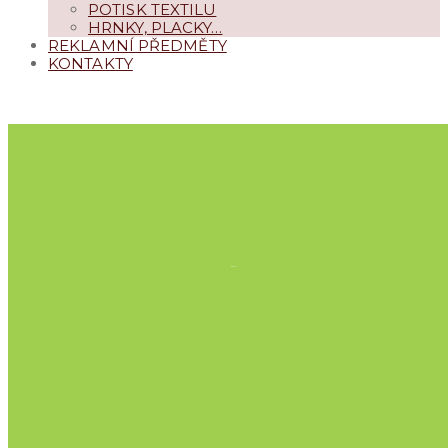
POTISK TEXTILU
HRNKY, PLACKY…
REKLAMNÍ PŘEDMĚTY
KONTAKTY
NAPIŠTE
+420 469 633 596
TISK