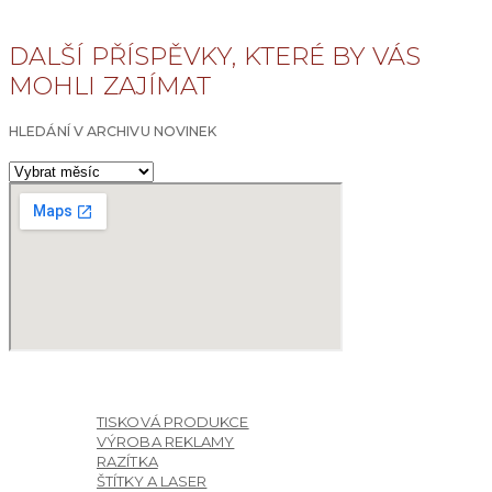
PREV
DALŠÍ NOVINKA
9. KVĚTNA 2025 – ZAVŘENO
DALŠÍ PŘÍSPĚVKY, KTERÉ BY VÁS
MOHLI ZAJÍMAT
HLEDÁNÍ V ARCHIVU NOVINEK
HLEDÁNÍ
V
ARCHIVU
NOVINEK
O NÁS
NAŠE SLUŽBY
TISKOVÁ PRODUKCE
VÝROBA REKLAMY
RAZÍTKA
ŠTÍTKY A LASER