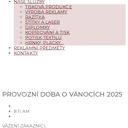
NAŠE SLUŽBY
TISKOVÁ PRODUKCE
VÝROBA REKLAMY
RAZÍTKA
ŠTÍTKY A LASER
DIPLOMKY
KOPÍROVÁNÍ A TISK
POTISK TEXTILU
HRNKY, PLACKY…
REKLAMNÍ PŘEDMĚTY
KONTAKTY
PROVOZNÍ DOBA O VÁNOC
PROVOZNÍ DOBA O VÁNOCÍCH 2025
19 PROSINCE, 2025
8:11 AM
JIŘÍ CAPOUŠEK
VÁŽENÍ ZÁKAZNÍCI,