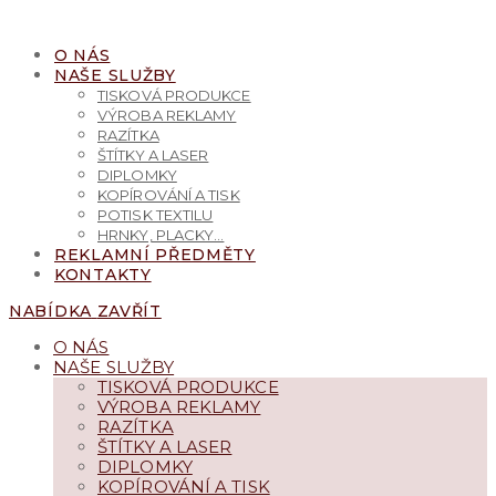
PŘEJÍT
K
O NÁS
OBSAHU
NAŠE SLUŽBY
TISKOVÁ PRODUKCE
VÝROBA REKLAMY
RAZÍTKA
ŠTÍTKY A LASER
DIPLOMKY
KOPÍROVÁNÍ A TISK
POTISK TEXTILU
HRNKY, PLACKY…
REKLAMNÍ PŘEDMĚTY
KONTAKTY
NABÍDKA
ZAVŘÍT
O NÁS
NAŠE SLUŽBY
TISKOVÁ PRODUKCE
VÝROBA REKLAMY
RAZÍTKA
ŠTÍTKY A LASER
DIPLOMKY
KOPÍROVÁNÍ A TISK