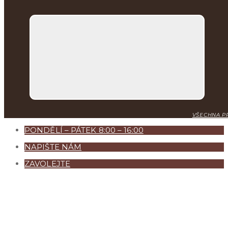
VŠECHNY KONTAKTY
VŠECHNA PR
PONDĚLÍ – PÁTEK 8:00 – 16:00
NAPIŠTE NÁM
ZAVOLEJTE