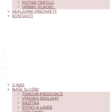
POTISK TEXTILU
HRNKY, PLACKY…
REKLAMNÍ PŘEDMĚTY
KONTAKTY
NAPIŠTE
+420 469 633 596
TISK
PŘEJÍT NA PODSTRANU
REKLAMA
PŘEJÍT NA PODSTRANU
RAZÍTKA
PŘEJÍT NA PODSTRANU
ŠTÍTKY, LASER
PŘEJÍT NA PODSTRANU
DIPLOMKY
PŘEJÍT NA PODSTRANU
KOPÍROVÁNÍ
PŘEJÍT NA PODSTRANU
POTISK TEXTILU
PŘEJÍT NA PODSTRANU
HRNKY, PLACKY…
PŘEJÍT NA PODSTRANU
O NÁS
NAŠE SLUŽBY
TISKOVÁ PRODUKCE
VÝROBA REKLAMY
RAZÍTKA
ŠTÍTKY A LASER
DIPLOMKY