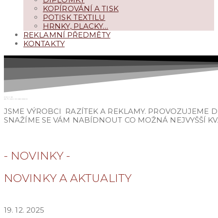
KOPÍROVÁNÍ A TISK
POTISK TEXTILU
HRNKY, PLACKY…
REKLAMNÍ PŘEDMĚTY
KONTAKTY
OD ROKU 1997
TRADIČNÍ CHRUDIMSKÝ VÝROBCE REKLAMY
JSME VÝROBCI RAZÍTEK A REKLAMY. PROVOZUJEME DIG
SNAŽÍME SE VÁM NABÍDNOUT CO MOŽNÁ NEJVYŠŠÍ KVA
VÍCE O NÁS
- NOVINKY -
NOVINKY A AKTUALITY
PROVOZNÍ DOBA O VÁNOCÍCH 2025
19. 12. 2025