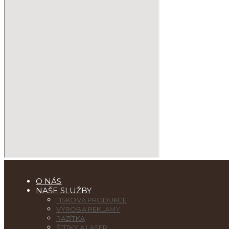
O NÁS
NAŠE SLUŽBY
TISKOVÁ PRODUKCE
VÝROBA REKLAMY
RAZÍTKA
ŠTÍTKY A LASER