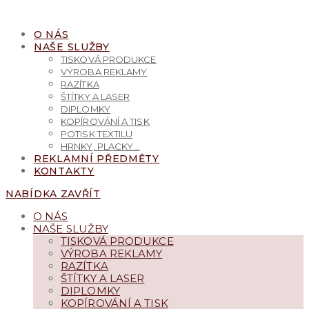
PŘEJÍT
K
O NÁS
OBSAHU
NAŠE SLUŽBY
TISKOVÁ PRODUKCE
VÝROBA REKLAMY
RAZÍTKA
ŠTÍTKY A LASER
DIPLOMKY
KOPÍROVÁNÍ A TISK
POTISK TEXTILU
HRNKY, PLACKY…
REKLAMNÍ PŘEDMĚTY
KONTAKTY
NABÍDKA
ZAVŘÍT
O NÁS
NAŠE SLUŽBY
TISKOVÁ PRODUKCE
VÝROBA REKLAMY
RAZÍTKA
ŠTÍTKY A LASER
DIPLOMKY
KOPÍROVÁNÍ A TISK