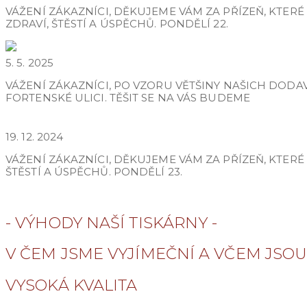
VÁŽENÍ ZÁKAZNÍCI, DĚKUJEME VÁM ZA PŘÍZEŇ, KTER
ZDRAVÍ, ŠTĚSTÍ A ÚSPĚCHŮ. PONDĚLÍ 22.
9. KVĚTNA 2025 – ZAVŘENO
5. 5. 2025
VÁŽENÍ ZÁKAZNÍCI, PO VZORU VĚTŠINY NAŠICH DODA
FORTENSKÉ ULICI. TĚŠIT SE NA VÁS BUDEME
PROVOZNÍ DOBA O VÁNOCÍCH 2024
19. 12. 2024
VÁŽENÍ ZÁKAZNÍCI, DĚKUJEME VÁM ZA PŘÍZEŇ, KTER
ŠTĚSTÍ A ÚSPĚCHŮ. PONDĚLÍ 23.
ARCHIV NOVINEK
- VÝHODY NAŠÍ TISKÁRNY -
V ČEM JSME VYJÍMEČNÍ A VČEM JSOU
VYSOKÁ KVALITA