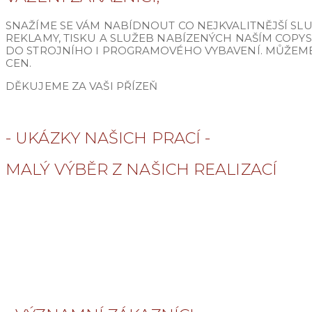
SNAŽÍME SE VÁM NABÍDNOUT CO NEJKVALITNĚJŠÍ SL
REKLAMY, TISKU A SLUŽEB NABÍZENÝCH NAŠÍM COPY
DO STROJNÍHO I PROGRAMOVÉHO VYBAVENÍ. MŮŽEME 
CEN.
DĚKUJEME ZA VAŠI PŘÍZEŇ
- UKÁZKY NAŠICH PRACÍ -
MALÝ VÝBĚR Z NAŠICH REALIZACÍ
OZNAČENÍ VÝROBNÍ LINKY
BILLBOARD EURO
BILLBOARD MAXI
POLEP FIREMNÍHO VOZU
SVATEBNÍ OZNÁMENÍ
SKLÁDAČKA A4 NA DL
ZÁVĚREČNÁ PRÁCE
BUTTONY, PLACKY