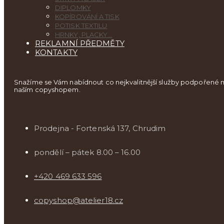
DIPLOMKY
KOPÍROVÁNÍ A TISK
POTISK TEXTILU
HRNKY, PLACKY…
REKLAMNÍ PŘEDMĚTY
KONTAKTY
Snažíme se Vám nabídnout co nejkvalitnější služby podpořené m
naším copyshopem.
Prodejna - Fortenská 137, Chrudim
pondělí – pátek 8.00 – 16.00
+420 469 633 596
copyshop@atelier18.cz